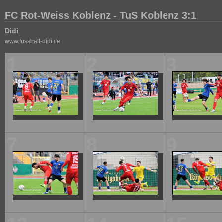
FC Rot-Weiss Koblenz - TuS Koblenz 3:1
Didi
www.fussball-didi.de
1
2
3
7
8
9