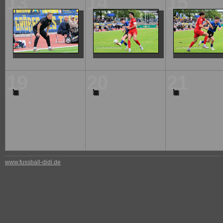
13
14
15
19
20
21
www.fussball-didi.de