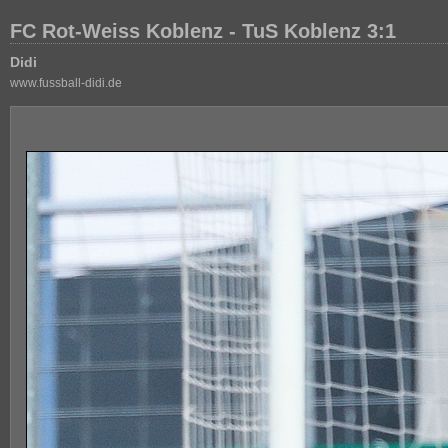
FC Rot-Weiss Koblenz - TuS Koblenz 3:1
Didi
www.fussball-didi.de