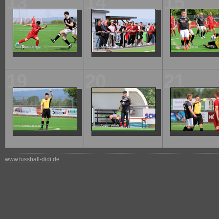
13
14
15
19
20
21
www.fussball-didi.de