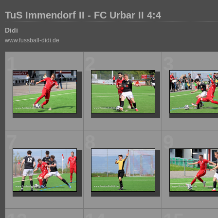
TuS Immendorf II - FC Urbar II 4:4
Didi
www.fussball-didi.de
1
2
3
7
8
9