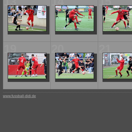
13
14
15
19
20
21
www.fussball-didi.de