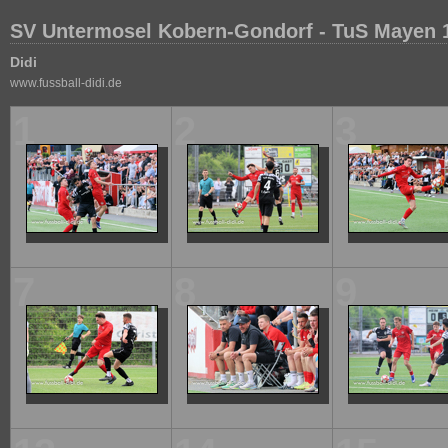
SV Untermosel Kobern-Gondorf - TuS Mayen 
Didi
www.fussball-didi.de
1
2
3
7
8
9