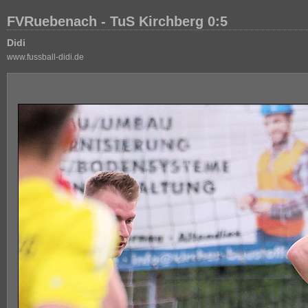
FVRuebenach - TuS Kirchberg 0:5
Didi
www.fussball-didi.de