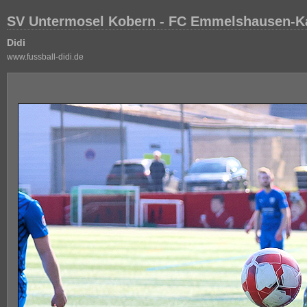
SV Untermosel Kobern - FC Emmelshausen-Ka
Didi
www.fussball-didi.de